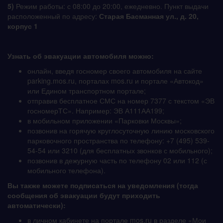
5)
Режим работы: с 08:00 до 20:00, ежедневно. Пункт выдачи
расположенный по адресу:
Старая Басманная ул., д. 20,
корпус 1
Узнать об эвакуации автомобиля можно:
онлайн, введя госномер своего автомобиля на сайте
parking.mos.ru, порталах mos.ru и портале «Автокод»
или Едином транспортном портале;
отправив бесплатное СМС на номер 7377 с текстом «ЭВ
госномерТС». Например: ЭВ А111АА199;
в мобильном приложении «Парковки Москвы»;
позвонив на горячую круглосуточную линию московского
парковочного пространства по телефону: +7 (495) 539-
54-54 или 3210 (для бесплатных звонков с мобильного);
позвонив в дежурную часть по телефону 02 или 112 (с
мобильного телефона).
Вы также можете подписаться на уведомления (тогда
сообщения об эвакуации будут приходить
автоматически):
в личном кабинете на портале mos.ru в разделе «Мои