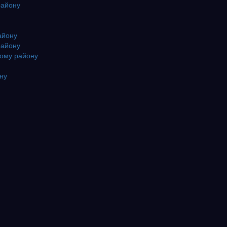
району
айону
району
кому району
ону