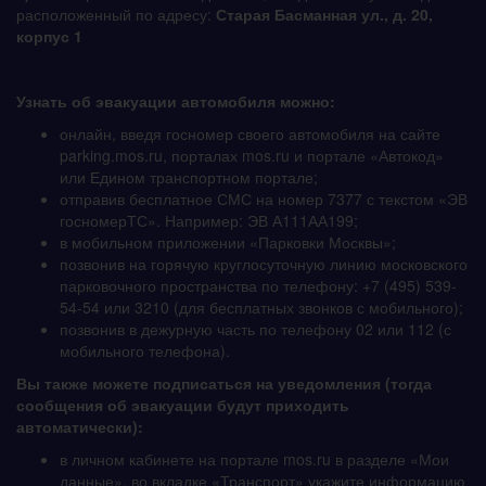
расположенный по адресу:
Старая Басманная ул., д. 20,
корпус 1
Узнать об эвакуации автомобиля можно:
онлайн, введя госномер своего автомобиля на сайте
parking.mos.ru, порталах mos.ru и портале «Автокод»
или Едином транспортном портале;
отправив бесплатное СМС на номер 7377 с текстом «ЭВ
госномерТС». Например: ЭВ А111АА199;
в мобильном приложении «Парковки Москвы»;
позвонив на горячую круглосуточную линию московского
парковочного пространства по телефону: +7 (495) 539-
54-54 или 3210 (для бесплатных звонков с мобильного);
позвонив в дежурную часть по телефону 02 или 112 (с
мобильного телефона).
Вы также можете подписаться на уведомления (тогда
сообщения об эвакуации будут приходить
автоматически):
в личном кабинете на портале mos.ru в разделе «Мои
данные», во вкладке «Транспорт» укажите информацию